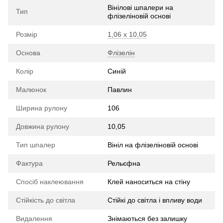
Вінілові шпалери на
Тип
флізеліновій основі
Розмір
1,06 х 10,05
Основа
Флізелін
Колір
Синій
Малюнок
Павлин
Ширина рулону
106
Довжина рулону
10,05
Тип шпалер
Вініл на флізеліновій основі
Фактура
Рельєфна
Спосіб наклеювання
Клей наноситься на стіну
Стійкість до світла
Стійкі до світла і впливу води
Видалення
Знімаються без залишку