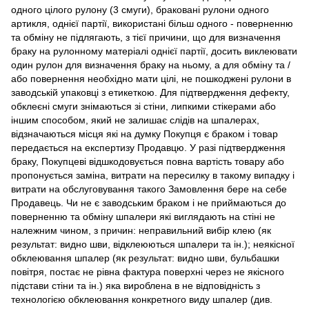
одного цілого рулону (3 смуги), браковані рулони одного
артикля, однієї партії, використані більш одного - поверненню
та обміну не підлягають, з тієї причини, що для визначення
браку на рулонному матеріалі однієї партії, досить виклеювати
один рулон для визначення браку на ньому, а для обміну та /
або повернення необхідно мати цілі, не пошкоджені рулони в
заводській упаковці з етикеткою. Для підтвердження дефекту,
обклеєні смуги знімаються зі стіни, липкими стікерами або
іншим способом, який не залишає слідів на шпалерах,
відзначаються місця які на думку Покупця є браком і товар
передається на експертизу Продавцю. У разі підтвердження
браку, Покупцеві відшкодовується повна вартість товару або
пропонується заміна, витрати на пересилку в такому випадку і
витрати на обслуговування такого Замовлення бере на себе
Продавець. Чи не є заводським браком і не приймаються до
поверненню та обміну шпалери які виглядають на стіні не
належним чином, з причин: неправильний вибір клею (як
результат: видно шви, відклеюються шпалери та ін.); неякісної
обклеювання шпалер (як результат: видно шви, бульбашки
повітря, постає не рівна фактура поверхні через не якісного
підстави стіни та ін.) яка вироблена в не відповідність з
технологією обклеювання конкретного виду шпалер (див.