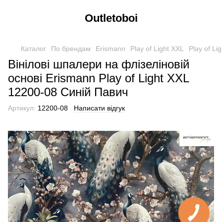
Outletoboi
Каталог
По брендам
Erismann
Play of Light XXL
Play of Li
Вінілові шпалери на флізеліновій
основі Erismann Play of Light XXL
12200-08 Синій Павич
Артикул:
12200-08
Написати відгук