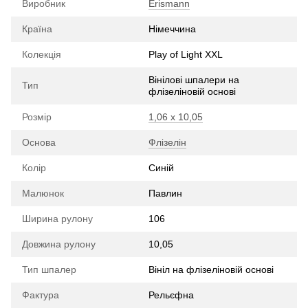
Виробник
Erismann
Країна
Німеччина
Колекція
Play of Light XXL
Вінілові шпалери на
Тип
флізеліновій основі
Розмір
1,06 х 10,05
Основа
Флізелін
Колір
Синій
Малюнок
Павлин
Ширина рулону
106
Довжина рулону
10,05
Тип шпалер
Вініл на флізеліновій основі
Фактура
Рельєфна