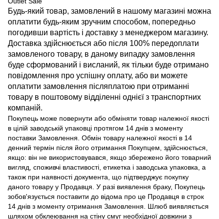
Outlet Sale
Будь-який товар, замовлений в нашому магазині можна
оплатити будь-яким зручним способом, попередньо
погодивши вартість і доставку з менеджером магазину.
Доставка здійснюється або після 100% передоплати
замовленого товару, в даному випадку замовлення
буде сформований і висланий, як тільки буде отримано
повідомлення про успішну оплату, або ви можете
оплатити замовлення післяплатою при отриманні
товару в поштовому відділенні однієї з транспортних
компаній.
Покупець може повернути або обміняти товар належної якості
в цілій заводській упаковці протягом 14 днів з моменту
поставки Замовлення. Обмін товару належної якості в 14
денний термін після його отримання Покупцем, здійснюється,
якщо: він не використовувався, якщо збережено його товарний
вигляд, споживчі властивості, етикетка і заводська упаковка, а
також при наявності документа, що підтверджує покупку
даного товару у Продавця. У разі виявлення браку, Покупець
зобов'язується поставити до відома про це Продавця в строк
14 днів з моменту отримання Замовлення. Шлюб виявляється
шляхом обклеювання на стіну смуг необхідної довжини з