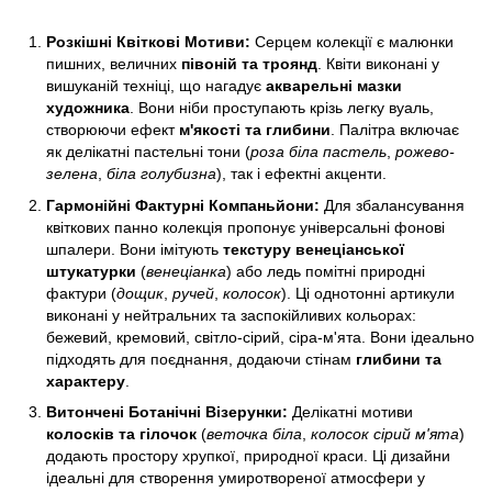
Розкішні Квіткові Мотиви:
Серцем колекції є малюнки
пишних, величних
півоній та троянд
. Квіти виконані у
вишуканій техніці, що нагадує
акварельні мазки
художника
. Вони ніби проступають крізь легку вуаль,
створюючи ефект
м'якості та глибини
. Палітра включає
як делікатні пастельні тони (
роза біла пастель
,
рожево-
зелена
,
біла голубизна
), так і ефектні акценти.
Гармонійні Фактурні Компаньйони:
Для збалансування
квіткових панно колекція пропонує універсальні фонові
шпалери. Вони імітують
текстуру венеціанської
штукатурки
(
венеціанка
) або ледь помітні природні
фактури (
дощик
,
ручей
,
колосок
). Ці однотонні артикули
виконані у нейтральних та заспокійливих кольорах:
бежевий, кремовий, світло-сірий, сіра-м'ята. Вони ідеально
підходять для поєднання, додаючи стінам
глибини та
характеру
.
Витончені Ботанічні Візерунки:
Делікатні мотиви
колосків та гілочок
(
веточка біла
,
колосок сірий м'ята
)
додають простору хрупкої, природної краси. Ці дизайни
ідеальні для створення умиротвореної атмосфери у