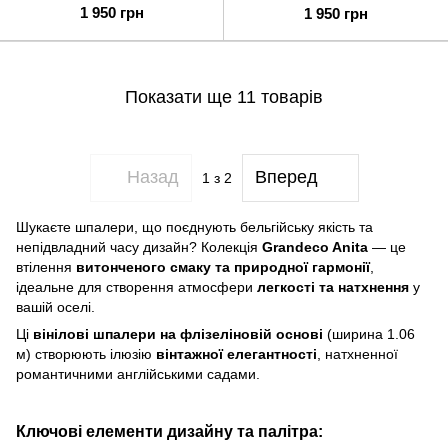
1 950 грн
1 950 грн
Показати ще 11 товарів
Назад
Вперед
1
з 2
Шукаєте шпалери, що поєднують бельгійську якість та
непідвладний часу дизайн? Колекція
Grandeco Anita
— це
втілення
витонченого смаку та природної гармонії
,
ідеальне для створення атмосфери
легкості та натхнення
у
вашій оселі.
Ці
вінілові шпалери на флізеліновій основі
(ширина 1.06
м) створюють ілюзію
вінтажної елегантності
, натхненної
романтичними англійськими садами.
Ключові елементи дизайну та палітра: