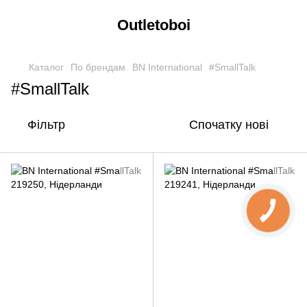
Outletoboi
Каталог
По брендам
BN International
#SmallTalk
#SmallTalk
Фільтр
Спочатку нові