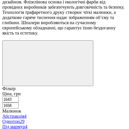
дизайном. Флізелінова основа і екологічні фарби від
провідних виробників забезпечують довговічність та безпеку.
Технологія трафаретного друку створює чіткі малюнки, а
додаткове гаряче тиснення надає зображенням об’єму та
глибини. Шпалери виробляються на сучасному
європейському обладнанні, що гарантує їхню бездоганну
якість та естетику.
Фільтр
Ціна, грн
Малюнок
Абстракція
4
Однотон
29
Під мармур
4