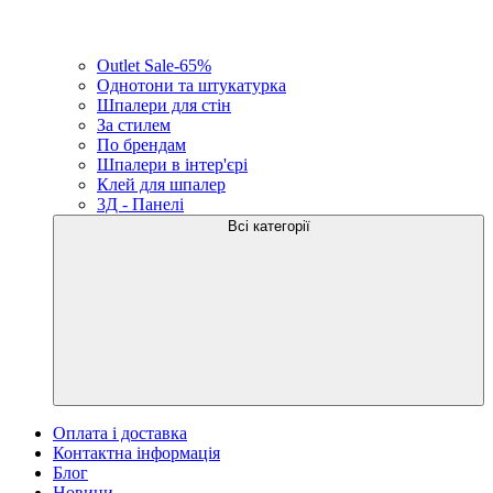
Outlet Sale-65%
Однотони та штукатурка
Шпалери для стін
За стилем
По брендам
Шпалери в інтер'єрі
Клей для шпалер
3Д - Панелі
Всі категорії
Оплата і доставка
Контактна інформація
Блог
Новини