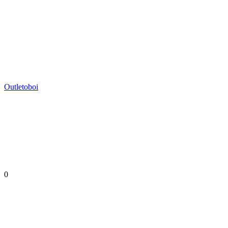
Outletoboi
0