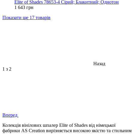
Elite of Shades 78653-4 Сірий; Блакитний; Однотон
1 643 грн
Показати ще 17 товарів
Назад
1
з 2
Вперед
Колекція вінілових шпалер Elite of Shades від німецької
фабрики AS Creation вирізняється високою якістю та стильним