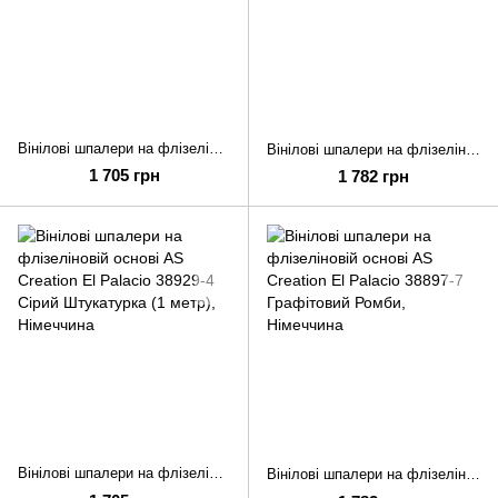
Вінілові шпалери на флізеліновій основі AS Creation El Palacio 38150-4 Сірий Однотон
Вінілові шпалери на флізеліновій основі AS Creation El Palacio 38897-3 Сірий Ромби
1 705 грн
1 782 грн
Вінілові шпалери на флізеліновій основі AS Creation El Palacio 38929-4 Сірий Штукатурка (1 метр)
Вінілові шпалери на флізеліновій основі AS Creation El Palacio 38897-7 Графітовий Ромби