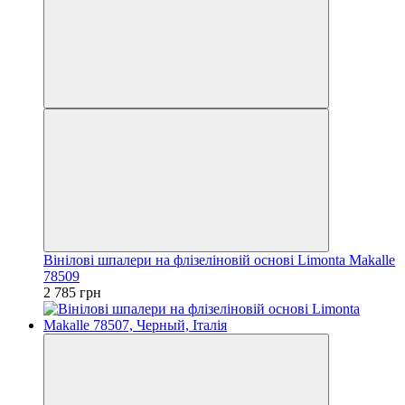
Вінілові шпалери на флізеліновій основі Limonta Makalle
78509
2 785 грн