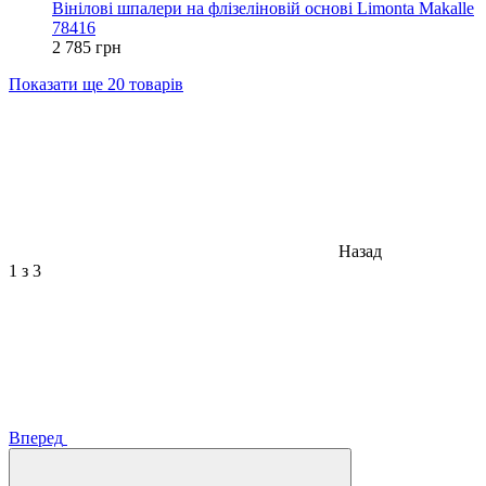
Вінілові шпалери на флізеліновій основі Limonta Makalle
78416
2 785 грн
Показати ще 20 товарів
Назад
1
з 3
Вперед