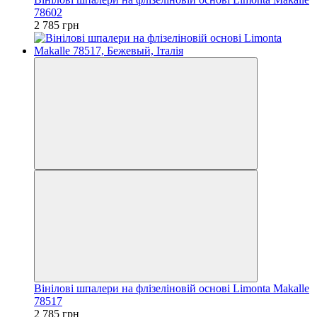
78602
2 785 грн
Вінілові шпалери на флізеліновій основі Limonta Makalle
78517
2 785 грн