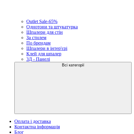
Outlet Sale-65%
Однотони та штукатурка
Шпалери для стін
За стилем
По брендам
Шпалери в інтер'єрі
Клей для шпалер
3Д - Панелі
Всі категорії
Оплата і доставка
Контактна інформація
Блог