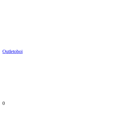
Outletoboi
0