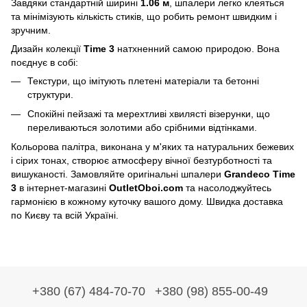
Завдяки стандартній ширині
1.06 м
, шпалери легко клеяться
та мінімізують кількість стиків, що робить ремонт швидким і
зручним.
Дизайн колекції
Time 3
натхненний самою природою. Вона
поєднує в собі:
Текстури, що імітують плетені матеріали та бетонні
структури.
Спокійні пейзажі та мерехтливі хвилясті візерунки, що
переливаються золотими або срібними відтінками.
Кольорова палітра, виконана у м'яких та натуральних бежевих
і сірих тонах, створює атмосферу вічної безтурботності та
вишуканості. Замовляйте оригінальні шпалери
Grandeco Time
3
в інтернет-магазині
OutletOboi.com
та насолоджуйтесь
гармонією в кожному куточку вашого дому. Швидка доставка
по Києву та всій Україні.
+380 (67) 484-70-70
+380 (98) 855-00-49