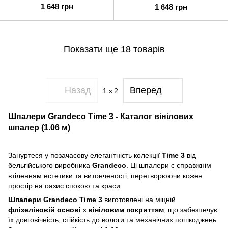
1 648 грн
1 648 грн
Показати ще 18 товарів
Назад
Вперед
1
з 2
Шпалери Grandeco Time 3 - Каталог вінілових
шпалер (1.06 м)
Зануртеся у позачасову елегантність колекції
Time 3
від
бельгійського виробника
Grandeco
. Ці шпалери є справжнім
втіленням естетики та витонченості, перетворюючи кожен
простір на оазис спокою та краси.
Шпалери Grandeco Time 3
виготовлені на міцній
флізеліновій основі
з
вініловим покриттям
, що забезпечує
їх довговічність, стійкість до вологи та механічних пошкоджень.