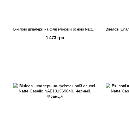
Вінілові шпалери на флізеліновій основі Natte Caselio NAE101574022
1 473 грн