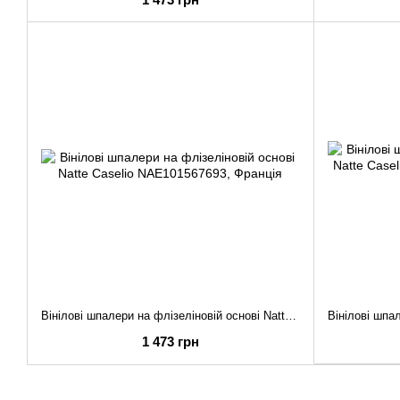
Вінілові шпалери на флізеліновій основі Natte Caselio NAE101567693
1 473 грн