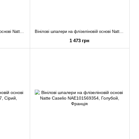
Вінілові шпалери на флізеліновій основі Natte Caselio NAE101571106
Вінілові шпалери на флізеліновій основі Natte Caselio NAE101570026
1 473 грн