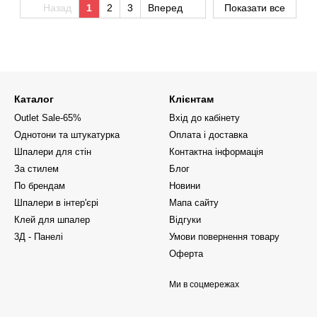
Назад
1
2
3
Вперед
Показати все
Каталог
Клієнтам
Outlet Sale-65%
Вхід до кабінету
Однотони та штукатурка
Оплата і доставка
Шпалери для стін
Контактна інформація
За стилем
Блог
По брендам
Новини
Шпалери в інтер'єрі
Мапа сайту
Клей для шпалер
Відгуки
3Д - Панелі
Умови повернення товару
Оферта
Ми в соцмережах