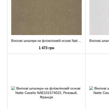
Вінілові шпалери на флізеліновій основі Natte Caselio NAE101579120
1 473 грн