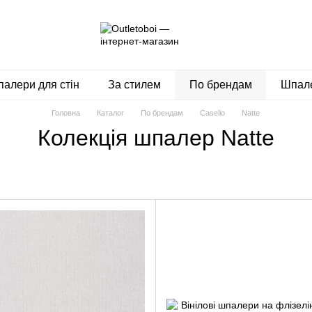
алери для стін
За стилем
По брендам
Шпале
Головна
Каталог
По брендам
Caselio
Natte
Колекція шпалер Natte