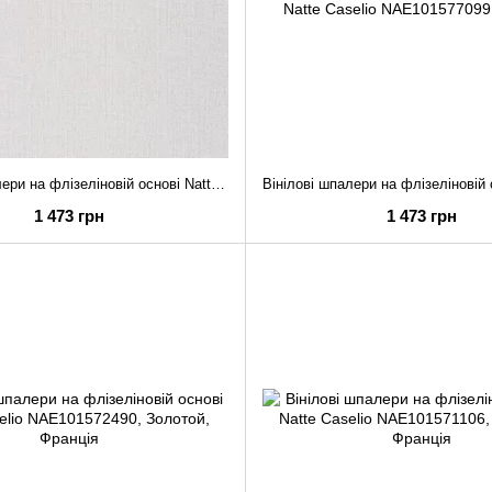
Вінілові шпалери на флізеліновій основі Natte Caselio NAE101579090
1 473 грн
1 473 грн