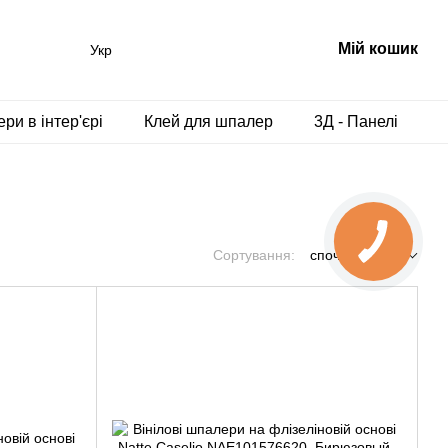
Мій кошик
Укр
ри в інтер'єрі
Клей для шпалер
3Д - Панелі
Сортування:
спочатку нові