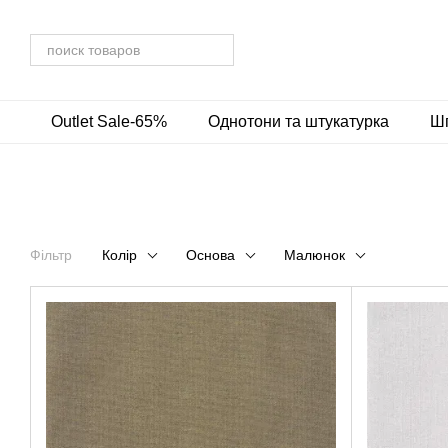
Перейти до основного контенту
Outlet Sale-65%
Однотони та штукатурка
Шп
Фільтр
Колір
Основа
Малюнок