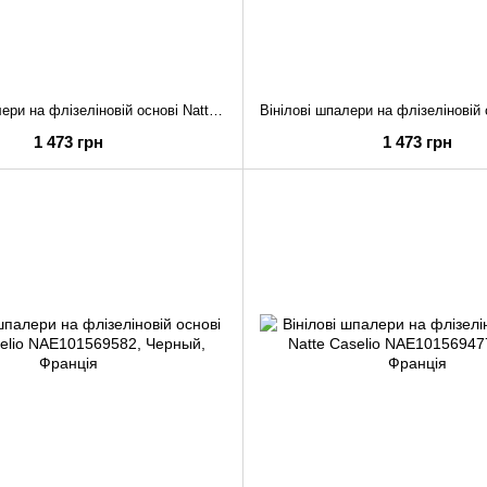
Вінілові шпалери на флізеліновій основі Natte Caselio NAE101572490
1 473 грн
1 473 грн