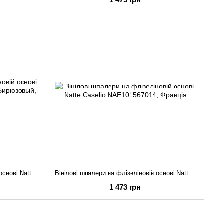
Вінілові шпалери на флізеліновій основі Natte Caselio NAE101567353
Вінілові шпалери на флізеліновій основі Natte Caselio NAE101567014
1 473 грн