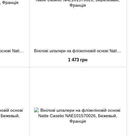
Вінілові шпалери на флізеліновій основі Natte Caselio NAE101577099
Вінілові шпалери на флізеліновій основі Natte Caselio NAE101576620
1 473 грн