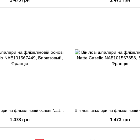
Вінілові шпалери на флізеліновій основі Natte Caselio NAE101567449
1 473 грн
1 473 грн