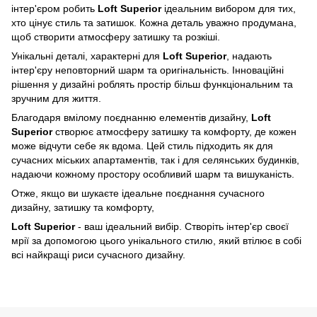
інтер'єром робить
Loft
Superior
ідеальним вибором для тих,
хто цінує стиль та затишок. Кожна деталь уважно продумана,
щоб створити атмосферу затишку та розкіші.
Унікальні деталі, характерні для
Loft Superior
, надають
інтер'єру неповторний шарм та оригінальність. Інноваційні
рішення у дизайні роблять простір більш функціональним та
зручним для життя.
Благодаря вмілому поєднанню елементів дизайну,
Loft
Superior
створює атмосферу затишку та комфорту, де кожен
може відчути себе як вдома. Цей стиль підходить як для
сучасних міських апартаментів, так і для селянських будинків,
надаючи кожному простору особливий шарм та вишуканість.
Отже, якщо ви шукаєте ідеальне поєднання сучасного
дизайну, затишку та комфорту,
Loft Superior
- ваш ідеальний вибір. Створіть інтер'єр своєї
мрії за допомогою цього унікального стилю, який втілює в собі
всі найкращі риси сучасного дизайну.