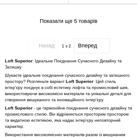
Показати ще 5 товарів
Назад
Вперед
1
з 2
Loft
Superior
: Ідеальне Поєднання Сучасного Дизайну та
Затишку
Шукаєте ідеальне поєднання сучасного дизайну та затишного
простору? Розгляньте варіант
Loft
Superior
. Цей стиль
інтер'єру поєднує в собі естетику лофта та промисловий шик,
використовуючи високоякісні матеріали та унікальні деталі для
створення вишуканого та інноваційного інтер'єру.
Loft
Superior
- це гармонійне поєднання сучасного дизайну та
промислового стилю. Він відрізняється просторим простором
та видатною естетикою, яка надає інтер'єру неповторний
характер.
Використання високоякісних матеріалів разом із вишуканим