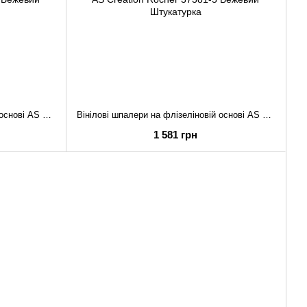
Вінілові шпалери на флізеліновій основі AS Creation Rocher 37381-3 Бежевий Штукатурка
Вінілові шпалери на флізеліновій основі AS Creation Rocher 37381-5 Бежевий Штукатурка
1 581 грн