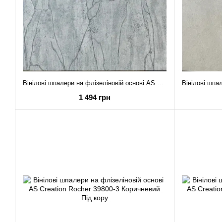
Вінілові шпалери на флізеліновій основі AS Creation Rocher 39800-6 Блакитний Під кору
1 494 грн