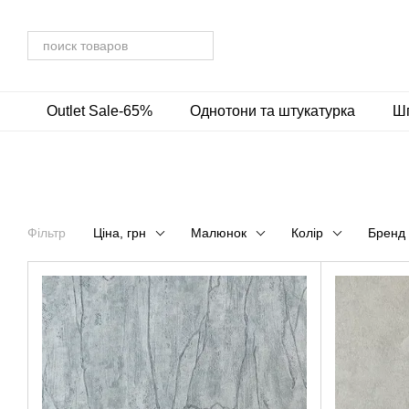
Перейти до основного контенту
Outlet Sale-65%
Однотони та штукатурка
Шп
Фільтр
Ціна, грн
Малюнок
Колір
Бренд