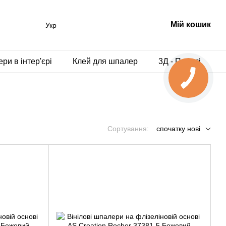
Мій кошик
Укр
ри в інтер'єрі
Клей для шпалер
3Д - Панелі
Сортування:
спочатку нові