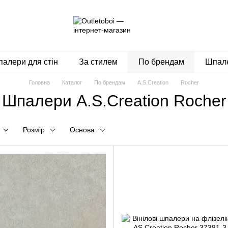
алери для стін
За стилем
По брендам
Шпале
Головна
Каталог
По брендам
A.S.Creation
Rocher
Шпалери A.S.Creation Rocher
Розмір
Основа