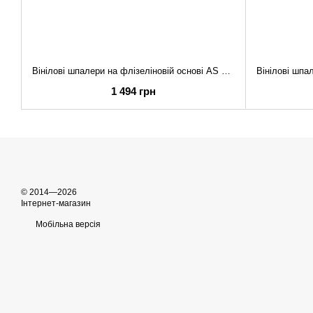
Вінілові шпалери на флізеліновій основі AS Creation Rocher 39800-3 Коричневий Під кору
1 494 грн
© 2014—2026
Інтернет-магазин
Мобільна версія