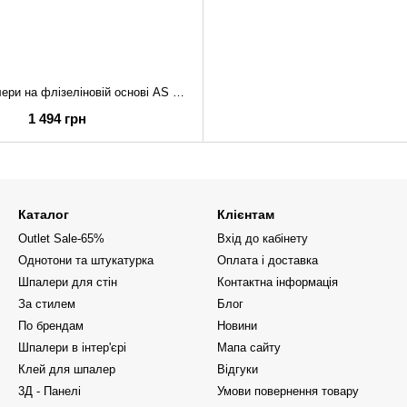
Вінілові шпалери на флізеліновій основі AS Creation Rocher 39800-1 Бежевий Під кору
1 494 грн
Каталог
Клієнтам
Outlet Sale-65%
Вхід до кабінету
Однотони та штукатурка
Оплата і доставка
Шпалери для стін
Контактна інформація
За стилем
Блог
По брендам
Новини
Шпалери в інтер'єрі
Мапа сайту
Клей для шпалер
Відгуки
3Д - Панелі
Умови повернення товару