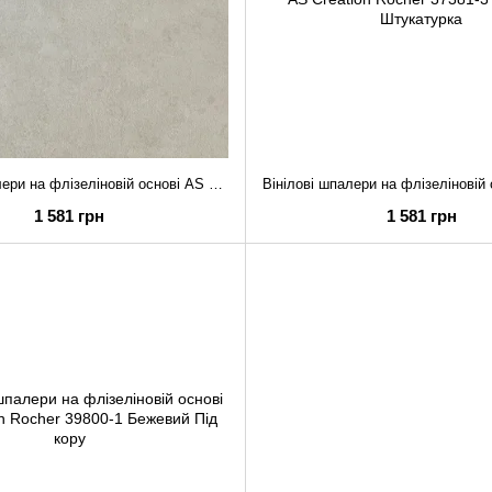
Вінілові шпалери на флізеліновій основі AS Creation Rocher 37381-2 Бежевий Штукатурка
1 581 грн
1 581 грн