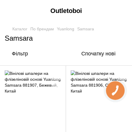
Outletoboi
Каталог
По брендам
Yuanlong
Samsara
Samsara
Фільтр
Спочатку нові