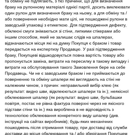
та обміну не підлягають, з тієї причини, що для визначення
браку на рулонному матеріалі однієї партії, досить виклеювати
один рулон для визначення браку на ньому, а для обміну та /
або повернення необхідно мати цілі, не пошкоджені рулони в
заводській упаковці з етикеткою. Для підтвердження дефекту,
обклеєні смуги знімаються зі стіни, липкими стікерами або
іншим способом, який не залишає слідів на шпалерах,
відзначаються місця які на думку Покупця є браком і товар
передається на експертизу Продавцю. У разі підтвердження
браку, Покупцеві відшкодовується повна вартість товару або
пропонується заміна, витрати на пересилку в такому випадку і
витрати на обслуговування такого Замовлення бере на себе
Продавець. Чи не є заводським браком і не приймаються до
поверненню та обміну шпалери які виглядають на стіні не
належним чином, з причин: неправильний вибір клею (як
результат: видно шви, відклеюються шпалери та ін.); неякісної
обклеювання шпалер (як результат: видно шви, бульбашки
повітря, постає не рівна фактура поверхні через не якісного
підстави стіни та ін.) яка вироблена в не відповідність з
технологією обклеювання конкретного виду шпалер (див.
інструкції на сайтах виробників); будь-яких механічних
пошкоджень після отримання товару, при доставці від служби
доставки до місця обклеювання та / або зберігання Покупцем