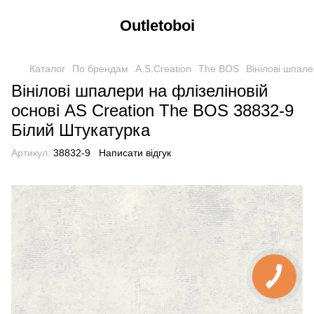
Outletoboi
Каталог
По брендам
A.S.Creation
The BOS
Вінілові шпале
Вінілові шпалери на флізеліновій
основі AS Creation The BOS 38832-9
Білий Штукатурка
Артикул:
38832-9
Написати відгук