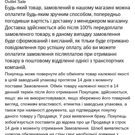
Outlet Sale
Будь-який товар, замовлений в нашому магазині можна
оплатити будь-яким зручним способом, попередньо
погодивши вартість і доставку з менеджером магазину.
Доставка здійснюється або після 100% передоплати
замовленого товару, в даному випадку замовлення
буде сформований і висланий, як тільки буде отримано
повідомлення про успішну оплату, або ви можете
оплатити замовлення післяплатою при отриманні
товару в поштовому відділенні однієї з транспортних
компаній.
Покупець може повернути або обміняти товар належної якості
в цілій заводській упаковці протягом 14 днів з моменту
поставки Замовлення. Обмін товару належної якості в 14
денний термін після його отримання Покупцем, здійснюється,
якщо: він не використовувався, якщо збережено його товарний
вигляд, споживчі властивості, етикетка і заводська упаковка, а
також при наявності документа, що підтверджує покупку
даного товару у Продавця. У разі виявлення браку, Покупець
зобов'язується поставити до відома про це Продавця в строк
14 днів з моменту отримання Замовлення. Шлюб виявляється
шляхом обклеювання на стіну смуг необхідної довжини з