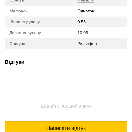
Основа
Флізелін
Малюнок
Однотон
Ширина рулону
0.53
Довжина рулону
10.05
Фактура
Рельєфна
Відгуки
Додайте перший відгук
Написати відгук