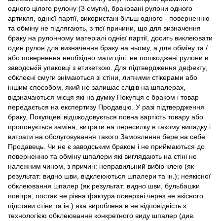
одного цілого рулону (3 смуги), браковані рулони одного
артикля, однієї партії, використані більш одного - поверненню
та обміну не підлягають, з тієї причини, що для визначення
браку на рулонному матеріалі однієї партії, досить виклеювати
один рулон для визначення браку на ньому, а для обміну та /
або повернення необхідно мати цілі, не пошкоджені рулони в
заводській упаковці з етикеткою. Для підтвердження дефекту,
обклеєні смуги знімаються зі стіни, липкими стікерами або
іншим способом, який не залишає слідів на шпалерах,
відзначаються місця які на думку Покупця є браком і товар
передається на експертизу Продавцю. У разі підтвердження
браку, Покупцеві відшкодовується повна вартість товару або
пропонується заміна, витрати на пересилку в такому випадку і
витрати на обслуговування такого Замовлення бере на себе
Продавець. Чи не є заводським браком і не приймаються до
поверненню та обміну шпалери які виглядають на стіні не
належним чином, з причин: неправильний вибір клею (як
результат: видно шви, відклеюються шпалери та ін.); неякісної
обклеювання шпалер (як результат: видно шви, бульбашки
повітря, постає не рівна фактура поверхні через не якісного
підстави стіни та ін.) яка вироблена в не відповідність з
технологією обклеювання конкретного виду шпалер (див.