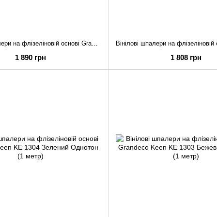
Вінілові шпалери на флізеліновій основі Grandeco Keen KE 3001 Рожевий Квіти (1 метр)
1 890 грн
1 808 грн