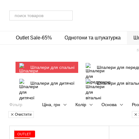
Перейти до основного контенту
Outlet Sale-65%
Однотони та штукатурка
Шп
Г
Шпалери для спальні
Шпалери для перед
Шпалери для дитячої
Шпалери для вітальн
Фільтр
Ціна, грн
Колір
Основа
Роз
Очистити
OUTLET