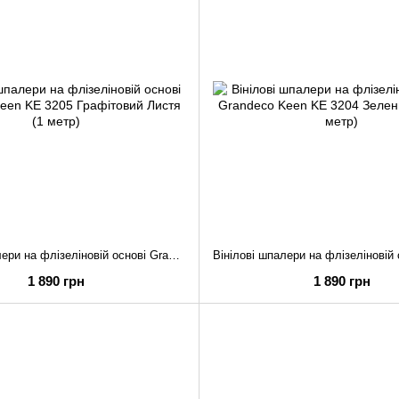
Вінілові шпалери на флізеліновій основі Grandeco Keen KE 3205 Графітовий Листя (1 метр)
1 890 грн
1 890 грн