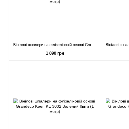
Вінілові шпалери на флізеліновій основі Grandeco Keen KE 3102 Бежевий Квіти (1 метр)
1 890 грн