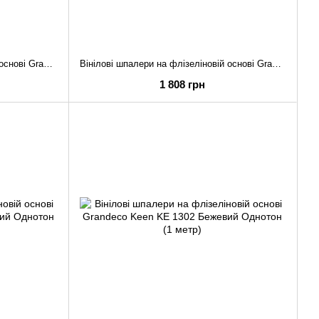
Вінілові шпалери на флізеліновій основі Grandeco Keen KE 1307 Бежевий Однотон (1 метр)
Вінілові шпалери на флізеліновій основі Grandeco Keen KE 1306 Сірий Однотон (1 метр)
1 808 грн