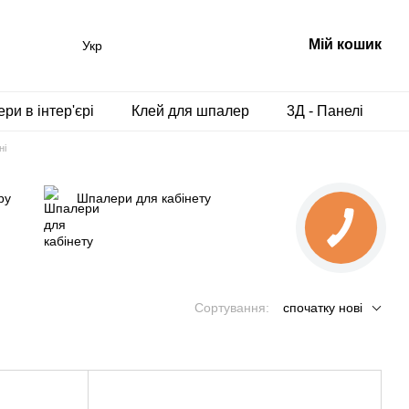
Мій кошик
Укр
ри в інтер'єрі
Клей для шпалер
3Д - Панелі
ні
ру
Шпалери для кабінету
Сортування:
спочатку нові