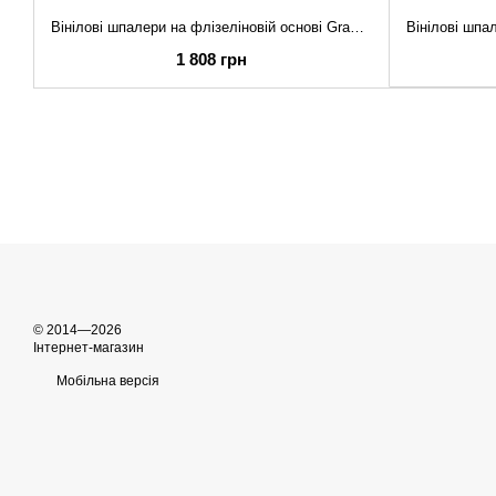
Вінілові шпалери на флізеліновій основі Grandeco Keen KE 1305 Графітовий Однотон (1 метр)
1 808 грн
© 2014—2026
Інтернет-магазин
Мобільна версія