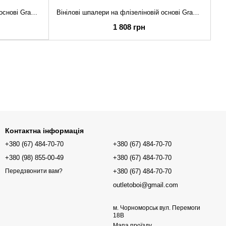
Вінілові шпалери на флізеліновій основі Grandeco Keen KE 1303 Бежевий Однотон (1 метр)
Вінілові шпалери на флізеліновій основі Grandeco Keen KE 1302 Бежевий Однотон (1 метр)
1 808 грн
Контактна інформація
+380 (67) 484-70-70
+380 (67) 484-70-70
+380 (98) 855-00-49
+380 (67) 484-70-70
+380 (67) 484-70-70
Передзвонити вам?
outletoboi@gmail.com
м. Чорноморськ вул. Перемоги
18В
Мапа проїзду