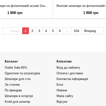
Вінілові шпалери на флізеліновій основі Grandeco Keen KE 1304 Зелений Однотон (1 метр)
1 808 грн
1 808 грн
Назад
1
2
3
4
5
6
...
104
Вперед
Каталог
Клієнтам
Outlet Sale-65%
Вхід до кабінету
Однотони та штукатурка
Оплата і доставка
Шпалери для стін
Контактна інформація
За стилем
Блог
По брендам
Новини
Шпалери в інтер'єрі
Мапа сайту
Клей для шпалер
Відгуки