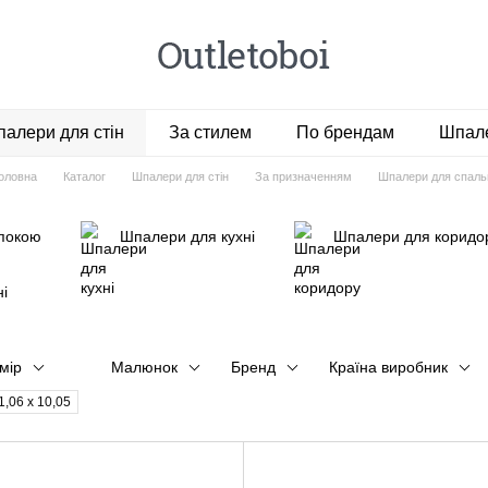
алери для стін
За стилем
По брендам
Шпале
оловна
Каталог
Шпалери для стін
За призначенням
Шпалери для спаль
покою
Шпалери для кухні
Шпалери для коридо
і
мір
Малюнок
Бренд
Країна виробник
1,06 х 10,05