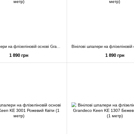
Вінілові шпалери на флізеліновій основі Grandeco Keen KE 3101 Білий Квіти (1 метр)
1 890 грн
1 890 грн