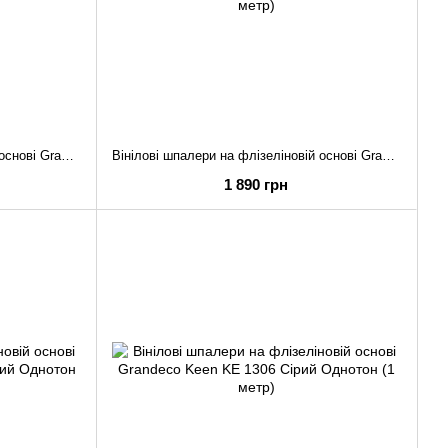
Вінілові шпалери на флізеліновій основі Grandeco Keen KE 3004 Зелений Квіти (1 метр)
Вінілові шпалери на флізеліновій основі Grandeco Keen KE 3003 Синій Квіти (1 метр)
1 890 грн