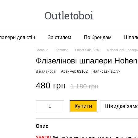
алери для стін
За стилем
По брендам
Шпале
Головна
Каталог
Outlet Sale-65%
Флізелінові шпалер
Флізелінові шпалери Hohen
В наявності
Артикул: 63102
Написати відгук
480 грн
1 180 грн
Купити
Швидке зам
Опис
УВАГА!
Дійсний колір артикула може дещо відрізня