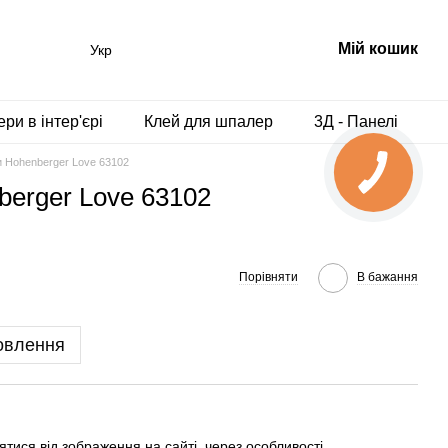
Мій кошик
Укр
ри в інтер'єрі
Клей для шпалер
3Д - Панелі
и Hohenberger Love 63102
berger Love 63102
Порівняти
В бажання
овлення
тися від зображення на сайті, через особливості