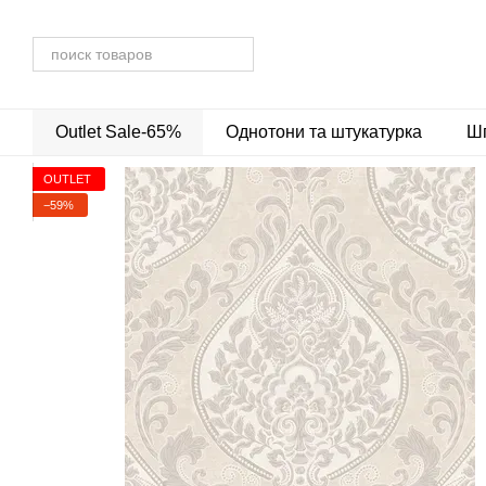
Перейти до основного контенту
Outlet Sale-65%
Однотони та штукатурка
Шп
OUTLET
−59%