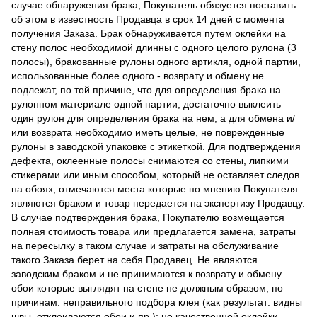
случае обнаружения брака, Покупатель обязуется поставить
об этом в известность Продавца в срок 14 дней с момента
получения Заказа. Брак обнаруживается путем оклейки на
стену полос необходимой длинны с одного целого рулона (3
полосы), бракованные рулоны одного артикля, одной партии,
использованные более одного - возврату и обмену не
подлежат, по той причине, что для определения брака на
рулонном материале одной партии, достаточно выклеить
один рулон для определения брака на нем, а для обмена и/
или возврата необходимо иметь целые, не поврежденные
рулоны в заводской упаковке с этикеткой. Для подтверждения
дефекта, оклеенные полосы снимаются со стены, липкими
стикерами или иным способом, который не оставляет следов
на обоях, отмечаются места которые по мнению Покупателя
являются браком и товар передается на экспертизу Продавцу.
В случае подтверждения брака, Покупателю возмещается
полная стоимость товара или предлагается замена, затраты
на пересылку в таком случае и затраты на обслуживание
такого Заказа берет на себя Продавец. Не являются
заводским браком и не принимаются к возврату и обмену
обои которые выглядят на стене не должным образом, по
причинам: неправильного подбора клея (как результат: видны
швы, отклеиваются обои и пр.); не качественной оклейки