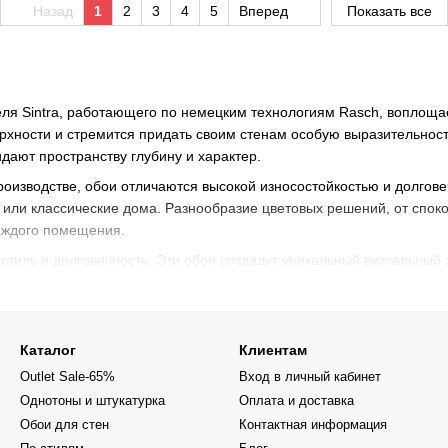
Назад
1
2
3
4
5
Вперед
Показать все
еля Sintra, работающего по немецким технологиям Rasch, воплоща
верхности и стремится придать своим стенам особую выразительнос
дают пространству глубину и характер.
оизводстве, обои отличаются высокой износостойкостью и долгове
 или классические дома. Разнообразие цветовых решений, от спо
каждого помещения.
о, стиль и долговечность. Эти обои создадут уникальный визуальн
Каталог
Клиентам
Outlet Sale-65%
Вход в личный кабинет
Однотоны и штукатурка
Оплата и доставка
Обои для стен
Контактная информация