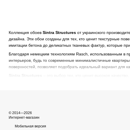
Коллекция обоев
Sintra Structures
от украинского производит
дизайна. Эти обои созданы для тех, кто ценит текстурные по
имитации бетона до деликатных тканевых фактур, которые при
Благодаря немецким технологиям Rasch, использованным в пр
интерьеров, будь то современные минималистичные квартиры
поверхностей, позволяет подобрать идеальный вариант для 
Sintra Structures
– это выбор тех, кто ценит высокое качеств
© 2014—2026
Интернет-магазин
Мобильная версия