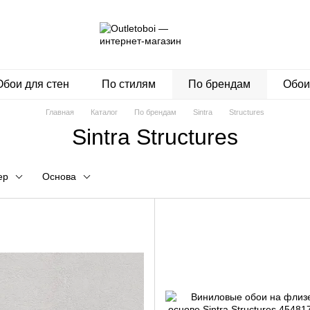
Обои для стен
По стилям
По брендам
Обои
Главная
Каталог
По брендам
Sintra
Structures
Sintra Structures
ер
Основа