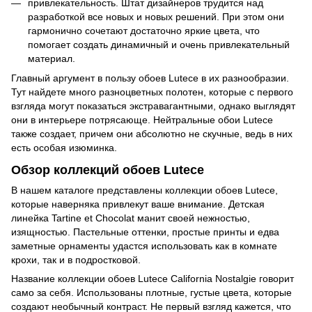
привлекательность. Штат дизайнеров трудится над
разработкой все новых и новых решений. При этом они
гармонично сочетают достаточно яркие цвета, что
помогает создать динамичный и очень привлекательный
материал.
Главный аргумент в пользу обоев Lutece в их разнообразии.
Тут найдете много разноцветных полотен, которые с первого
взгляда могут показаться экстравагантными, однако выглядят
они в интерьере потрясающе. Нейтральные обои Lutece
также создает, причем они абсолютно не скучные, ведь в них
есть особая изюминка.
Обзор коллекций обоев Lutece
В нашем каталоге представлены коллекции обоев Lutece,
которые наверняка привлекут ваше внимание. Детская
линейка Tartine et Chocolat манит своей нежностью,
изящностью. Пастельные оттенки, простые принты и едва
заметные орнаменты удастся использовать как в комнате
крохи, так и в подростковой.
Название коллекции обоев Lutece California Nostalgie говорит
само за себя. Использованы плотные, густые цвета, которые
создают необычный контраст. Не первый взгляд кажется, что