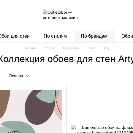
Обои для стен
По стилям
По брендам
Обои
Главная
Каталог
По брендам
Lutece
Arty
Коллекция обоев для стен Art
Основа