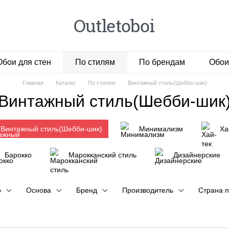
Обои для стен
По стилям
По брендам
Обои
Главная
Каталог
По стилям
Винтажный стиль(Шебби-шик)
Винтажный стиль(Шебби-шик
Винтажный стиль(Шебби-шик)
Минимализм
Ха
Барокко
Марокканский стиль
Дизайнерские
р
Основа
Бренд
Производитель
Страна п