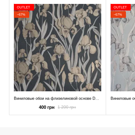
OUTLET
OUTLET
−67%
−67%
Виниловые обои на флизелиновой основе Decoprint Elisir EL21024 Серый Цветы (53 см)
400 грн
1 200 грн