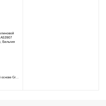
Виниловые обои на флизелиновой основе Grandeco Anastasia A53907 Кремовый Дамаск