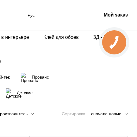
Мой заказ
Рус
 в интерьере
Клей для обоев
3Д - Панели
)
й-тек
Прованс
Детские
роизводитель
Сортировка:
сначала новые