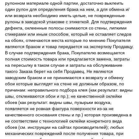
рулонном материале одной партии, достаточно выклеить
один рулон для определения брака на нем, а для обмена и/
или возврата необходимо иметь целые, не поврежденные
рулоны в заводской упаковке с этикеткой. Для подтверждения
дефекта, оклеенные полосы снимаются со стены, липкими
стикерами или иным способом, который не оставляет следов
на обоях, отмечаются места которые по мнению Покупателя
являются браком и товар передается на экспертизу Продавцу.
В случае подтверждения брака, Покупателю возмещается
полная стоимость товара или предлагается замена, затраты
на пересылку в таком случае и затраты на обслуживание
такого Заказа берет на себя Продавец. Не являются
заводским браком и не принимаются к возврату и обмену
обои которые выглядят на стене не должным образом, по
причинам: неправильного подбора клея (как результат: видны
швы, отклеиваются обои и пр.); не качественной оклейки
обоев (как результат: видны швы, пузырьки воздуха,
появляется не ровная фактура поверхности из-за не
качественного основания стены и пр.) которая произведена в
не соответствии с технологией оклейки конкретного вида
обоев (см. инструкции на сайтах производителей); любых
механических повреждений после получения товара, при