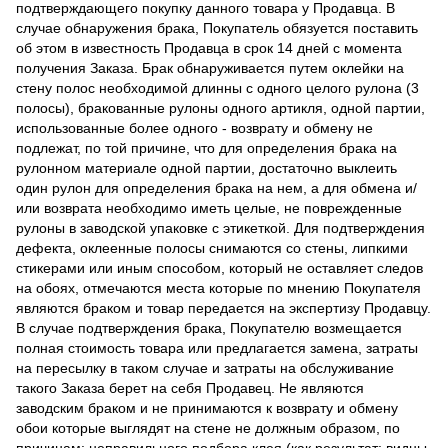
подтверждающего покупку данного товара у Продавца. В
случае обнаружения брака, Покупатель обязуется поставить
об этом в известность Продавца в срок 14 дней с момента
получения Заказа. Брак обнаруживается путем оклейки на
стену полос необходимой длинны с одного целого рулона (3
полосы), бракованные рулоны одного артикля, одной партии,
использованные более одного - возврату и обмену не
подлежат, по той причине, что для определения брака на
рулонном материале одной партии, достаточно выклеить
один рулон для определения брака на нем, а для обмена и/
или возврата необходимо иметь целые, не поврежденные
рулоны в заводской упаковке с этикеткой. Для подтверждения
дефекта, оклеенные полосы снимаются со стены, липкими
стикерами или иным способом, который не оставляет следов
на обоях, отмечаются места которые по мнению Покупателя
являются браком и товар передается на экспертизу Продавцу.
В случае подтверждения брака, Покупателю возмещается
полная стоимость товара или предлагается замена, затраты
на пересылку в таком случае и затраты на обслуживание
такого Заказа берет на себя Продавец. Не являются
заводским браком и не принимаются к возврату и обмену
обои которые выглядят на стене не должным образом, по
причинам: неправильного подбора клея (как результат: видны