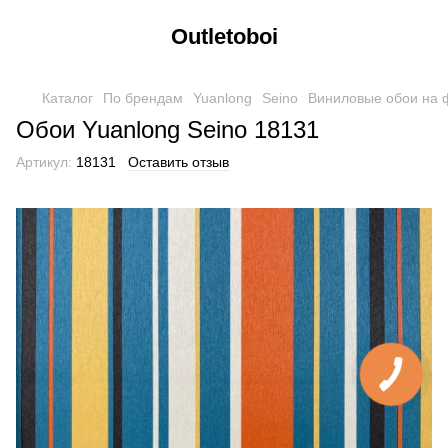
Outletoboi
Каталог
По брендам
Yuanlong
Seino
Виниловые обои на 
Обои Yuanlong Seino 18131
Артикул:
18131
Оставить отзыв