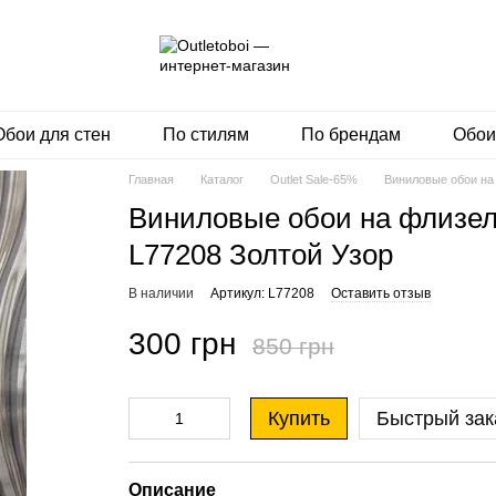
Обои для стен
По стилям
По брендам
Обои
Главная
Каталог
Outlet Sale-65%
Виниловые обои на 
Виниловые обои на флизел
L77208 Золтой Узор
В наличии
Артикул: L77208
Оставить отзыв
300 грн
850 грн
Купить
Быстрый зак
Описание