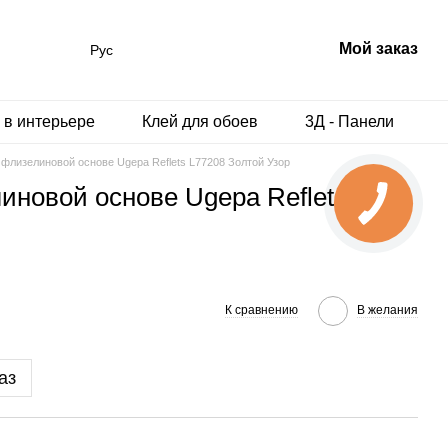
Мой заказ
Рус
 в интерьере
Клей для обоев
3Д - Панели
флизелиновой основе Ugepa Reflets L77208 Золтой Узор
иновой основе Ugepa Reflets
К сравнению
В желания
аз