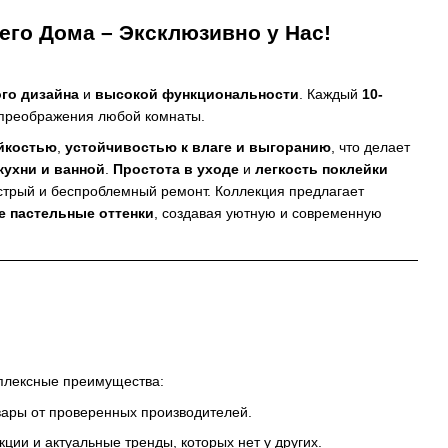
его Дома – Эксклюзивно у Нас!
го дизайна
и
высокой функциональности
. Каждый
10-
 преображения любой комнаты.
йкостью
,
устойчивостью к влаге и выгоранию
, что делает
кухни и ванной
.
Простота в уходе
и
легкость поклейки
ыстрый и беспроблемный ремонт. Коллекция предлагает
е пастельные оттенки
, создавая уютную и современную
плексные преимущества:
ары от проверенных производителей.
ции и актуальные тренды, которых нет у других.