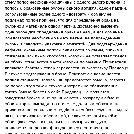
стену полос необходимой длинны с одного целого рулона (3
полосы), бракованные рулоны одного артикля, одной партии,
использованные более одного - возврату и обмену не
подлежат, по той причине, что для определения брака на
рулонном материале одной партии, достаточно выклеить
один рулон для определения брака на нем, а для обмена и/
или возврата необходимо иметь целые, не поврежденные
рулоны в заводской упаковке с этикеткой. Для подтверждения
дефекта, оклеенные полосы снимаются со стены, липкими
стикерами или иным способом, который не оставляет следов
на обоях, отмечаются места которые по мнению Покупателя
являются браком и товар передается на экспертизу Продавцу.
В случае подтверждения брака, Покупателю возмещается
полная стоимость товара или предлагается замена, затраты
на пересылку в таком случае и затраты на обслуживание
такого Заказа берет на себя Продавец. Не являются
заводским браком и не принимаются к возврату и обмену
обои которые выглядят на стене не должным образом, по
причинам: неправильного подбора клея (как результат: видны
швы, отклеиваются обои и пр.); не качественной оклейки
обоев (как результат: видны швы, пузырьки воздуха,
появляется не ровная фактура поверхности из-за не
качественного основания стены и пр.) которая произведена в