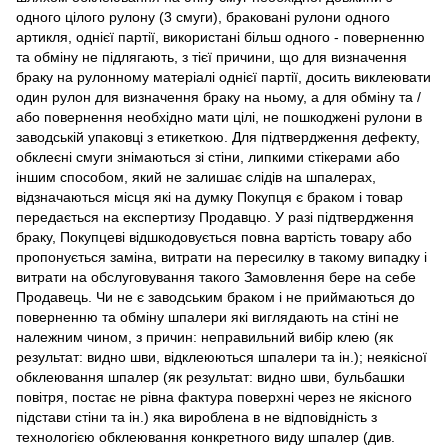
одного цілого рулону (3 смуги), браковані рулони одного
артикля, однієї партії, використані більш одного - поверненню
та обміну не підлягають, з тієї причини, що для визначення
браку на рулонному матеріалі однієї партії, досить виклеювати
один рулон для визначення браку на ньому, а для обміну та /
або повернення необхідно мати цілі, не пошкоджені рулони в
заводській упаковці з етикеткою. Для підтвердження дефекту,
обклеєні смуги знімаються зі стіни, липкими стікерами або
іншим способом, який не залишає слідів на шпалерах,
відзначаються місця які на думку Покупця є браком і товар
передається на експертизу Продавцю. У разі підтвердження
браку, Покупцеві відшкодовується повна вартість товару або
пропонується заміна, витрати на пересилку в такому випадку і
витрати на обслуговування такого Замовлення бере на себе
Продавець. Чи не є заводським браком і не приймаються до
поверненню та обміну шпалери які виглядають на стіні не
належним чином, з причин: неправильний вибір клею (як
результат: видно шви, відклеюються шпалери та ін.); неякісної
обклеювання шпалер (як результат: видно шви, бульбашки
повітря, постає не рівна фактура поверхні через не якісного
підстави стіни та ін.) яка вироблена в не відповідність з
технологією обклеювання конкретного виду шпалер (див.