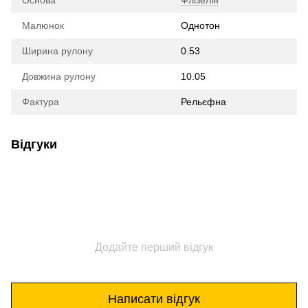
Основа
Флізелін
Малюнок
Однотон
Ширина рулону
0.53
Довжина рулону
10.05
Фактура
Рельєфна
Відгуки
Додайте перший відгук
Написати відгук