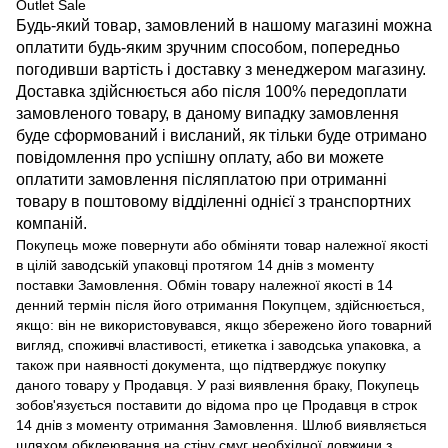
Outlet Sale
Будь-який товар, замовлений в нашому магазині можна
оплатити будь-яким зручним способом, попередньо
погодивши вартість і доставку з менеджером магазину.
Доставка здійснюється або після 100% передоплати
замовленого товару, в даному випадку замовлення
буде сформований і висланий, як тільки буде отримано
повідомлення про успішну оплату, або ви можете
оплатити замовлення післяплатою при отриманні
товару в поштовому відділенні однієї з транспортних
компаній.
Покупець може повернути або обміняти товар належної якості
в цілій заводській упаковці протягом 14 днів з моменту
поставки Замовлення. Обмін товару належної якості в 14
денний термін після його отримання Покупцем, здійснюється,
якщо: він не використовувався, якщо збережено його товарний
вигляд, споживчі властивості, етикетка і заводська упаковка, а
також при наявності документа, що підтверджує покупку
даного товару у Продавця. У разі виявлення браку, Покупець
зобов'язується поставити до відома про це Продавця в строк
14 днів з моменту отримання Замовлення. Шлюб виявляється
шляхом обклеювання на стіну смуг необхідної довжини з