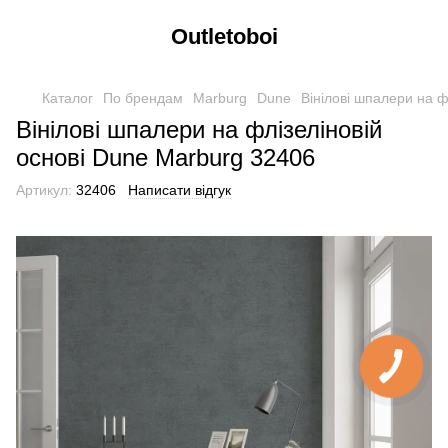
Outletoboi
Каталог
По брендам
Marburg
Dune
Вінілові шпалери на ф
Вінілові шпалери на флізеліновій
основі Dune Marburg 32406
Артикул:
32406
Написати відгук