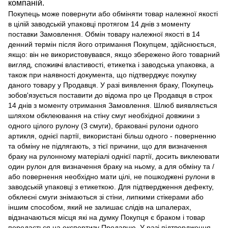
компаній.
Покупець може повернути або обміняти товар належної якості
в цілій заводській упаковці протягом 14 днів з моменту
поставки Замовлення. Обмін товару належної якості в 14
денний термін після його отримання Покупцем, здійснюється,
якщо: він не використовувався, якщо збережено його товарний
вигляд, споживчі властивості, етикетка і заводська упаковка, а
також при наявності документа, що підтверджує покупку
даного товару у Продавця. У разі виявлення браку, Покупець
зобов'язується поставити до відома про це Продавця в строк
14 днів з моменту отримання Замовлення. Шлюб виявляється
шляхом обклеювання на стіну смуг необхідної довжини з
одного цілого рулону (3 смуги), браковані рулони одного
артикля, однієї партії, використані більш одного - поверненню
та обміну не підлягають, з тієї причини, що для визначення
браку на рулонному матеріалі однієї партії, досить виклеювати
один рулон для визначення браку на ньому, а для обміну та /
або повернення необхідно мати цілі, не пошкоджені рулони в
заводській упаковці з етикеткою. Для підтвердження дефекту,
обклеєні смуги знімаються зі стіни, липкими стікерами або
іншим способом, який не залишає слідів на шпалерах,
відзначаються місця які на думку Покупця є браком і товар
передається на експертизу Продавцю. У разі підтвердження