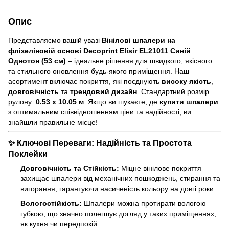
Опис
Представляємо вашій увазі
Вінілові шпалери на
флізеліновій основі Decoprint Elisir EL21011 Синій
Однотон (53 см)
– ідеальне рішення для швидкого, якісного
та стильного оновлення будь-якого приміщення. Наш
асортимент включає покриття, які поєднують
високу якість
,
довговічність
та
трендовий дизайн
. Стандартний розмір
рулону:
0.53 x 10.05 м
. Якщо ви шукаєте, де
купити шпалери
з оптимальним співвідношенням ціни та надійності, ви
знайшли правильне місце!
✨ Ключові Переваги: Надійність та Простота
Поклейки
Довговічність та Стійкість:
Міцне вінілове покриття
захищає шпалери від механічних пошкоджень, стирання та
вигорання, гарантуючи насиченість кольору на довгі роки.
Вологостійкість:
Шпалери можна протирати вологою
губкою, що значно полегшує догляд у таких приміщеннях,
як кухня чи передпокій.