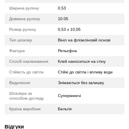
Ширина рулону
0,53
Довжина рулону
10.05
Розмір рулону
0,53 х 10,05
Тип шпалер
Вініл на флізеліновій основі
Фактура
Рельєфна
Спосіб наклеювання
Клей наноситься на стіну
Стійкість до світла
Стійкі до світла і впливу води
Видалення
Знімаються без залишку
Шпалери за
Супермиючі
способом догляду
Країна виробник
Бельгія
Відгуки