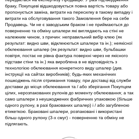
браку, Покупцеві відшкодовується повна вартість товару або
пропонується заміна, витрати на пересилку в такому випадку і
витрати на обслуговування такого Замовлення бере на себе
Продавець. Чи не є заводським браком і не приймаються до
поверненню та обміну шпалери які виглядають на стіні не
належним чином, з причин: неправильний вибір клею (як
результат: видно шви, відклеюються шпалери та ін.); неякісної
обклеювання шпалер (як результат: видно шви, бульбашки
повітря, постає не рівна фактура поверхні через не якісного
підстави стіни та ін.) яка вироблена в не відповідність з
технологією обклеювання конкретного виду шпалер (див.
інструкції на сайтах виробників); будь-яких механічних
пошкоджень після отримання товару, при доставці від служби
доставки до місця обклеювання та / або зберігання Покупцем
цілих, нерозпакованих рулонів до моменту обклеювання; а так
само шпалери з неушкоджених фабричних упаковкою (більше
одного рулону, в разі бракованих шпалер) і / або загубленою
етикеткою. Браковані шпалери, розпаковані і використані
більш одного рулону (3-х смуг) - поверненню та обміну не
підлягають.