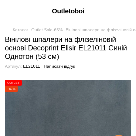
Outletoboi
Каталог
Outlet Sale-65%
Вінілові шпалери на флізеліновій о
Вінілові шпалери на флізеліновій
основі Decoprint Elisir EL21011 Синій
Однотон (53 см)
Артикул:
EL21011
Написати відгук
OUTLET
−67%