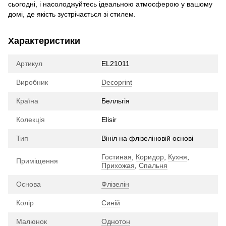
сьогодні, і насолоджуйтесь ідеальною атмосферою у вашому
домі, де якість зустрічається зі стилем.
Характеристики
Артикул
EL21011
Виробник
Decoprint
Країна
Белльгія
Колекція
Elisir
Тип
Вініл на флізеліновій основі
Гостиная
,
Коридор
,
Кухня
,
Приміщення
Прихожая
,
Спальня
Основа
Флізелін
Колір
Синій
Малюнок
Однотон