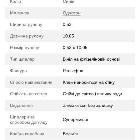
Колір
Синій
Малюнок
Однотон
Ширина рулону
0,53
Довжина рулону
10.05
Розмір рулону
0,53 х 10,05
Тип шпалер
Вініл на флізеліновій основі
Фактура
Рельєфна
Спосіб наклеювання
Клей наноситься на стіну
Стійкість до світла
Стійкі до світла і впливу води
Видалення
Знімаються без залишку
Шпалери за
Супермиючі
способом догляду
Країна виробник
Бельгія