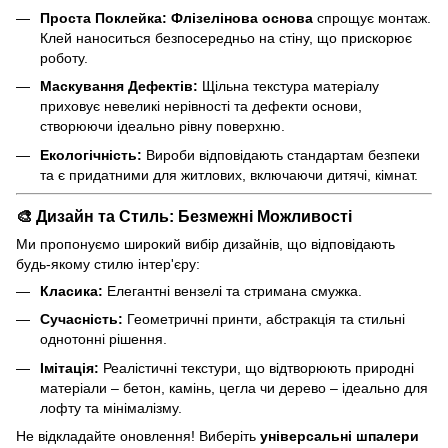
Проста Поклейка:
Флізелінова основа
спрощує монтаж.
Клей наноситься безпосередньо на стіну, що прискорює
роботу.
Маскування Дефектів:
Щільна текстура матеріалу
приховує невеликі нерівності та дефекти основи,
створюючи ідеально рівну поверхню.
Екологічність:
Вироби відповідають стандартам безпеки
та є придатними для житлових, включаючи дитячі, кімнат.
🎨 Дизайн та Стиль: Безмежні Можливості
Ми пропонуємо широкий вибір дизайнів, що відповідають
будь-якому стилю інтер'єру:
Класика:
Елегантні вензелі та стримана смужка.
Сучасність:
Геометричні принти, абстракція та стильні
однотонні рішення.
Імітація:
Реалістичні текстури, що відтворюють природні
матеріали – бетон, камінь, цегла чи дерево – ідеально для
лофту та мінімалізму.
Не відкладайте оновлення! Виберіть
універсальні шпалери