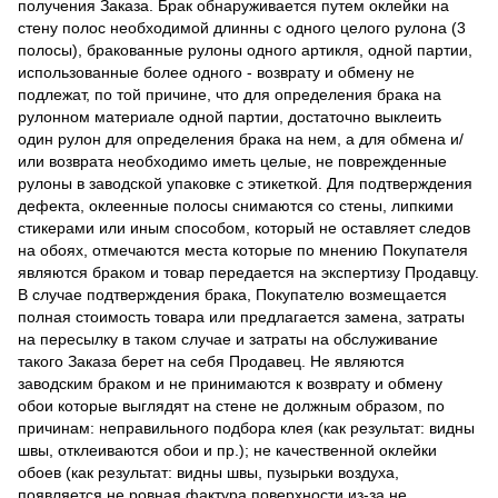
получения Заказа. Брак обнаруживается путем оклейки на
стену полос необходимой длинны с одного целого рулона (3
полосы), бракованные рулоны одного артикля, одной партии,
использованные более одного - возврату и обмену не
подлежат, по той причине, что для определения брака на
рулонном материале одной партии, достаточно выклеить
один рулон для определения брака на нем, а для обмена и/
или возврата необходимо иметь целые, не поврежденные
рулоны в заводской упаковке с этикеткой. Для подтверждения
дефекта, оклеенные полосы снимаются со стены, липкими
стикерами или иным способом, который не оставляет следов
на обоях, отмечаются места которые по мнению Покупателя
являются браком и товар передается на экспертизу Продавцу.
В случае подтверждения брака, Покупателю возмещается
полная стоимость товара или предлагается замена, затраты
на пересылку в таком случае и затраты на обслуживание
такого Заказа берет на себя Продавец. Не являются
заводским браком и не принимаются к возврату и обмену
обои которые выглядят на стене не должным образом, по
причинам: неправильного подбора клея (как результат: видны
швы, отклеиваются обои и пр.); не качественной оклейки
обоев (как результат: видны швы, пузырьки воздуха,
появляется не ровная фактура поверхности из-за не