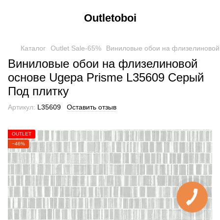
Outletoboi
Каталог
Outlet Sale-65%
Виниловые обои на флизелиновой 
Виниловые обои на флизелиновой
основе Ugepa Prisme L35609 Серый
Под плитку
Артикул:
L35609
Оставить отзыв
OUTLET
−46%