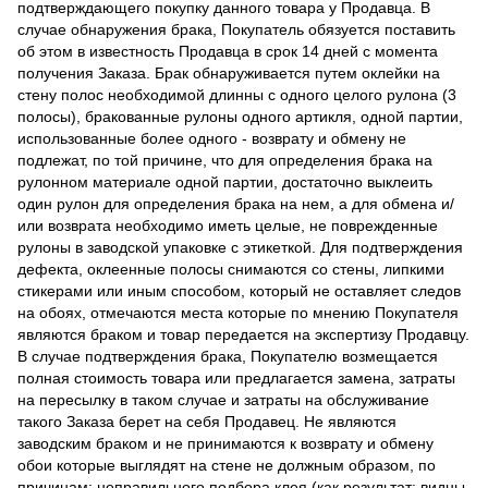
подтверждающего покупку данного товара у Продавца. В
случае обнаружения брака, Покупатель обязуется поставить
об этом в известность Продавца в срок 14 дней с момента
получения Заказа. Брак обнаруживается путем оклейки на
стену полос необходимой длинны с одного целого рулона (3
полосы), бракованные рулоны одного артикля, одной партии,
использованные более одного - возврату и обмену не
подлежат, по той причине, что для определения брака на
рулонном материале одной партии, достаточно выклеить
один рулон для определения брака на нем, а для обмена и/
или возврата необходимо иметь целые, не поврежденные
рулоны в заводской упаковке с этикеткой. Для подтверждения
дефекта, оклеенные полосы снимаются со стены, липкими
стикерами или иным способом, который не оставляет следов
на обоях, отмечаются места которые по мнению Покупателя
являются браком и товар передается на экспертизу Продавцу.
В случае подтверждения брака, Покупателю возмещается
полная стоимость товара или предлагается замена, затраты
на пересылку в таком случае и затраты на обслуживание
такого Заказа берет на себя Продавец. Не являются
заводским браком и не принимаются к возврату и обмену
обои которые выглядят на стене не должным образом, по
причинам: неправильного подбора клея (как результат: видны