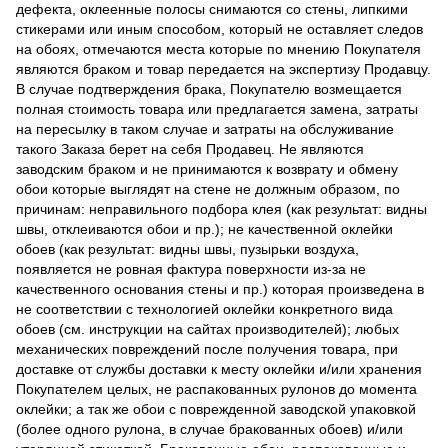
дефекта, оклеенные полосы снимаются со стены, липкими
стикерами или иным способом, который не оставляет следов
на обоях, отмечаются места которые по мнению Покупателя
являются браком и товар передается на экспертизу Продавцу.
В случае подтверждения брака, Покупателю возмещается
полная стоимость товара или предлагается замена, затраты
на пересылку в таком случае и затраты на обслуживание
такого Заказа берет на себя Продавец. Не являются
заводским браком и не принимаются к возврату и обмену
обои которые выглядят на стене не должным образом, по
причинам: неправильного подбора клея (как результат: видны
швы, отклеиваются обои и пр.); не качественной оклейки
обоев (как результат: видны швы, пузырьки воздуха,
появляется не ровная фактура поверхности из-за не
качественного основания стены и пр.) которая произведена в
не соответствии с технологией оклейки конкретного вида
обоев (см. инструкции на сайтах производителей); любых
механических повреждений после получения товара, при
доставке от службы доставки к месту оклейки и/или хранения
Покупателем целых, не распакованных рулонов до момента
оклейки; а так же обои с поврежденной заводской упаковкой
(более одного рулона, в случае бракованных обоев) и/или